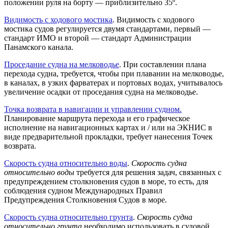
положении руля на борту — приблизительно 35º.
Видимость с ходового мостика
. Видимость с ходового
мостика судов регулируется двумя стандартами, первый —
стандарт ИМО и второй — стандарт Администрации
Панамского канала.
Проседание судна на мелководье
. При составлении плана
перехода судна, требуется, чтобы при плавании на мелководье,
в каналах, в узких фарватерах и портовых водах, учитывалось
увеличение осадки от проседания судна на мелководье.
Точка возврата в навигации и управлении судном.
Планирование маршрута перехода и его графическое
исполнение на навигационных картах и / или на ЭКНИС в
виде предварительной прокладки, требует нанесения Точек
возврата.
Скорость судна относительно воды
.
Скорость судна
относительно воды
требуется для решения задач, связанных с
предупреждением столкновения судов в море, то есть, для
соблюдения судном Международных Правил
Предупреждения Столкновения Судов в море.
Скорость судна относительно грунта
.
Скорость судна
относительно грунта
необходимо использовать в судовой