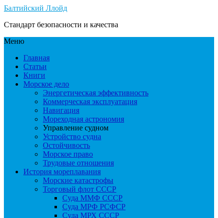
Балтийский Ллойд
Стандарт безопасности и качества
Меню
Главная
Статьи
Книги
Морское дело
Энергетическая эффективность
Коммерческая эксплуатация
Навигация
Мореходная астрономия
Управление судном
Устройство судна
Остойчивость
Морское право
Трудовые отношения
История мореплавания
Морские катастрофы
Торговый флот СССР
Суда ММФ СССР
Суда МРФ РСФСР
Суда МРХ СССР