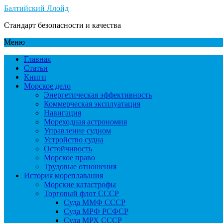
Балтийский Ллойд
Стандарт безопасности и качества
Меню
Главная
Статьи
Книги
Морское дело
Энергетическая эффективность
Коммерческая эксплуатация
Навигация
Мореходная астрономия
Управление судном
Устройство судна
Остойчивость
Морское право
Трудовые отношения
История мореплавания
Морские катастрофы
Торговый флот СССР
Суда ММФ СССР
Суда МРФ РСФСР
Суда МРХ СССР