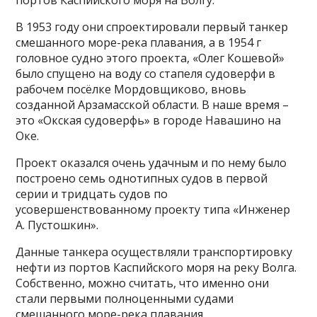
портов Каспийского моря на Волгу.
В 1953 году они спроектировали первый танкер
смешанного море-река плавания, а в 1954 г
головное судно этого проекта, «Олег Кошевой»
было спущено на воду со стапеля судоверфи в
рабочем посёлке Мордовщиково, вновь
созданной Арзамасской области. В наше время –
это «Окская судоверфь» в городе Навашино на
Оке.
Проект оказался очень удачным и по нему было
построено семь однотипных судов в первой
серии и тридцать судов по
усовершенствованному проекту типа «Инженер
А. Пустошкин».
Данные танкера осуществляли транспортировку
нефти из портов Каспийского моря на реку Волга.
Собственно, можно считать, что именно они
стали первыми полноценными судами
смешанного море-река плавания.