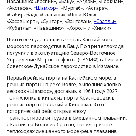
Навашино: «Каспий», «Баку», «Агдам», «Геокчай»,
«Акстафа»,
«Шамхор»
, «Мургаб», «Астара»,
«Сабирабад», «Сальяны», «Янги-Юль»,
«Хасавьюрт», «Сунтар», «Зангелан»,
«Саатлы»
,
«Кубатлы», «Навашино», «Хорол» и «Химки».
Почти все суда вошли в состав Каспийского
морского пароходства в Баку. По три теплохода
получили в эксплуатацию Северо-Восточное
Управление Морского флота (СВУМФ) в Тикси и
Советское-Дунайское пароходство в Измаиле.
Первый рейс из порта на Каспийском море, в
речные порты на реке Волге, выполнил хлопко-
лесовоз «Шамхор», доставив в 1961 году 2027
тонн хлопка в кипах из порта Красноводск в
речные порты Горький и Кинешма. Этот
исторический рейс открыл эпоху
транспортировки грузов в смешанном плавании,
с Каспия на Волгу и обратно, на сухогрузных
теплоходах смешанного море-река плавания.