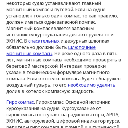
некоторых судах устанавливают главный
магнитный компас и путевой. Если на судне
установлен только один компас, то как правило,
должен иметься один запасной компас.
Магнитный компас является запасным
источником курсоуказания для авторулевого и
ЭКНИС. В
спасательных
и дежурных шлюпках
обязательно должны быть
шлюпочные
магнитные компасы
. Не реже одного раза в пять
лет, магнитные компасы необходимо проверять в
береговой мастерской. Интервал проверки
указан в техническом формуляре магнитного
компаса. Если в котелке компаса будет обнаружен
воздушный пузырь, то его
необходимо удалить
,
долив в котелок компасную жидкость.
Гирокомпас
.
Гирокомпас. Основной источник
курсоуказания на судне. Курсоуказание от
гирокомпаса поступает на радиолокаторы, АРПА,
ЭКНИС, авторулевой, цифровой индикатор курса,
репитеры гирокомпаса в рулевой и штурманской