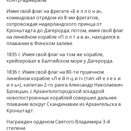
Контр-адмиралы.
Имея свой флаг на фрегате «Б е л л о н а»,
командовал отрядом из 8-ми фрегатов,
сопровождая нидерландского принца от
Кронштадта до Дагерорда; потом, имея свой флаг
на линейном корабле «П о л т а в а», находился в
плавании в Финском заливе.
1835 г. Имея свой флаг на том же корабле,
крейсеровал в Балтийском море у Дагерорда.
1836 г. Имея свой флаг на 80-ти пушечном
линейном корабле «Л е й п ц и г» (тип «И е з е к и
и л ь»), капитан 2-го ранга Александр Николаевич
Бровцын, с Архангелогородской эскадрой
новопостроенных кораблей совершил дальнее
плавание вокруг Скандинавии из Архангельска в
Кронштадт.
Награжден орденом Святого Владимира 3-й
степени.