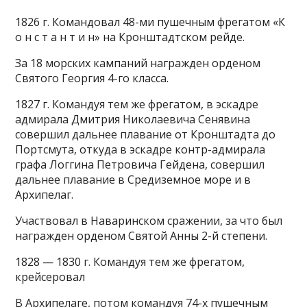
1826 г. Командовал 48-ми пушечным фрегатом «К
о н с т а н т и н» на Кронштадтском рейде.
За 18 морских кампаний награжден орденом
Святого Георгия 4-го класса.
1827 г. Командуя тем же фрегатом, в эскадре
адмирала Дмитрия Николаевича Сенявина
совершил дальнее плавание от Кронштадта до
Портсмута, откуда в эскадре контр-адмирала
графа Логгина Петровича Гейдена, совершил
дальнее плавание в Средиземное море и в
Архипелаг.
Участвовал в Наваринском сражении, за что был
награжден орденом Святой Анны 2-й степени.
1828 — 1830 г. Командуя тем же фрегатом,
крейсеровал
В Архипелаге, потом командуя 74-х пушечным