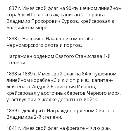
1837 г. Имея свой флаг на 90-пушечном линейном
корабле «П о л т а в а», капитан 2-го ранга
Владимир Прохорович Сурков, крейсеровал в
Балтийском море.
1838 г. Назначен Начальником штаба
Черноморского флота и портов.
Награжден орденом Святого Станислава 1-й
степени.
1838 и 1839 г. Имея свой флаг на 84-х пушечном
линейном корабле «С и л и с т р и я», капитан-
лейтенант Андрей Борисович Иванов,
крейсеровал у восточных берегов Черного моря,
участвуя при высадке десантных войск.
1839 г. декабря 6. Награжден орденом Святого
Владимира 2-й степени.
1841 г. Имея свой флаг на фрегате «Ф л о р а»,