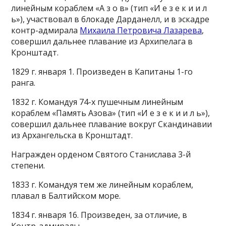
линейным кораблем «А з о в» (тип «И е з е к и и л
ь»), участвовал в блокаде Дарданелл, и в эскадре
контр-адмирала
Михаила Петровича Лазарева
,
совершил дальнее плавание из Архипелага в
Кронштадт.
1829 г. января 1. Произведен в Капитаны 1-го
ранга.
1832 г. Командуя 74-х пушечным линейным
кораблем «Память Азова» (тип «И е з е к и и л ь»),
совершил дальнее плавание вокруг Скандинавии
из Архангельска в Кронштадт.
Награжден орденом Святого Станислава 3-й
степени.
1833 г. Командуя тем же линейным кораблем,
плавал в Балтийском море.
1834 г. января 16. Произведен, за отличие, в