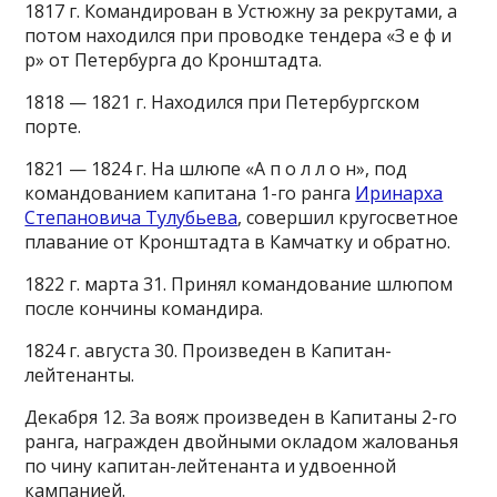
1817 г. Командирован в Устюжну за рекрутами, а
потом находился при проводке тендера «З е ф и
р» от Петербурга до Кронштадта.
1818 — 1821 г. Находился при Петербургском
порте.
1821 — 1824 г. На шлюпе «А п о л л о н», под
командованием капитана 1-го ранга
Иринарха
Степановича Тулубьева
, совершил кругосветное
плавание от Кронштадта в Камчатку и обратно.
1822 г. марта 31. Принял командование шлюпом
после кончины командира.
1824 г. августа 30. Произведен в Капитан-
лейтенанты.
Декабря 12. За вояж произведен в Капитаны 2-го
ранга, награжден двойными окладом жалованья
по чину капитан-лейтенанта и удвоенной
кампанией.