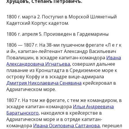
Хрущовъ, Степанъ Петровичъ.
1800 г. марта 2. Поступил в Морской Шляхетный
Кадетский Корпус кадетом.
1806 г. апреля 5. Произведен в Гардемарины
1806 — 1807 г. На 38-ми пушечном фрегате «Л е г к
и й», капитан-лейтенант Александр Васильевич
Повалишин, в эскадре капитан-командора
Ивана
Александровича Игнатьева
, совершил дальнее
плавание из Кронштадта в Средиземное море к
острову Корфу и в эскадре вице-адмирала
Дмитрия Николаевича Сенявина
крейсеровал в
Адриатическом море.
1807 г. На том же фрегате, с тем же командиром, в
эскадре капитан-командора
Ильи Андреевича
Баратынского
, находился в крейсерстве в
Адриатическом море и в отряде капитан-
командора
Ивана Осиповича Салтанова
, перешел