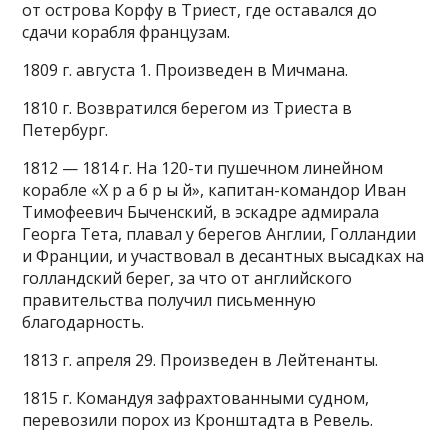
от острова Корфу в Триест, где оставался до
сдачи корабля французам.
1809 г. августа 1. Произведен в Мичмана.
1810 г. Возвратился берегом из Триеста в
Петербург.
1812 — 1814 г. На 120-ти пушечном линейном
корабле «Х р а б р ы й», капитан-командор Иван
Тимофеевич Быченский, в эскадре адмирала
Георга Тета, плавал у берегов Англии, Голландии
и Франции, и участвовал в десантных высадках на
голландский берег, за что от английского
правительства получил письменную
благодарность.
1813 г. апреля 29. Произведен в Лейтенанты.
1815 г. Командуя зафрахтованными судном,
перевозили порох из Кронштадта в Ревель.