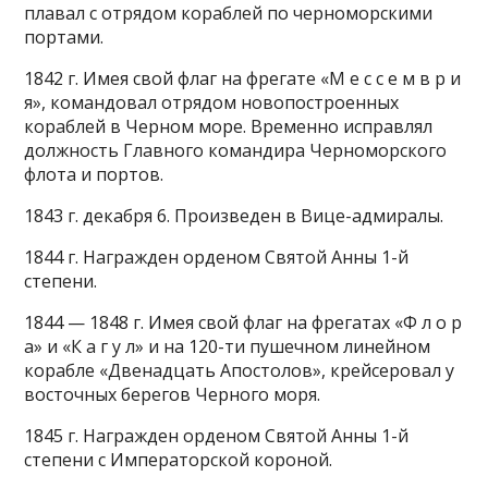
плавал с отрядом кораблей по черноморскими
портами.
1842 г. Имея свой флаг на фрегате «М е с с е м в р и
я», командовал отрядом новопостроенных
кораблей в Черном море. Временно исправлял
должность Главного командира Черноморского
флота и портов.
1843 г. декабря 6. Произведен в Вице-адмиралы.
1844 г. Награжден орденом Святой Анны 1-й
степени.
1844 — 1848 г. Имея свой флаг на фрегатах «Ф л о р
а» и «К а г у л» и на 120-ти пушечном линейном
корабле «Двенадцать Апостолов», крейсеровал у
восточных берегов Черного моря.
1845 г. Награжден орденом Святой Анны 1-й
степени с Императорской короной.