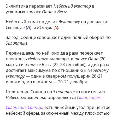
Эклиптика пересекает
Небесный экватор
в
условных точках:
Овна
и
Весы.
Небесный экватор делит
Эклиптику
на две части:
Северную
(
N
) и
Южную
(
S
).
За год, Солнце совершает один полный оборот по
Эклиптике
.
Перемещаясь по ней, оно два раза пересекает
плоскость
Небесного экватора
, в
точке Овна
(20
марта) и в
точке Весы
(22-23 сентября), и два раза
достигает максимума по отношению к
Небесному
экватору
— один в северном полушарии 20-21
июня и один в южном — 20-21 декабря.
Положение Солнца на
Эклиптике
относительно
Небесного экватора
определяется
Склонением
.
Склонение Солнца
,
есть линейный угол при центре
небесной сферы, заключенный между плоскостью