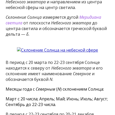
Небесного экватора
и направлением из центра
небесной сферы на центр светила.
Склонение Солнца
измеряется дугой
Меридиана
светила
от плоскости
Небесного экватора
до
центра светила и обозначается греческой буквой
дельта —
δ.
В период с 20 марта по 22-23 сентября Солнце
находится к северу от
Небесного экватора
и его
склонение имеет наименование
Северное
и
обозначается буквой
N
.
Месяцы года с
Северным
(
N
) склонением Солнца:
Март с 20 числа; Апрель; Май; Июнь; Июль; Август;
Сентябрь до 22-23 числа.
В период с 22-23 сентября по 20-21 декабря