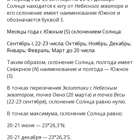
Солнце находится к югу от
Небесного экватора
и
его склонение имеет наименование
Южное
и
обозначается буквой
S
.
Месяцы года с
Южным
(S) склонением Солнца:
Сентябрь с 22-23 числа; Октябрь; Ноябрь; Декабрь;
Январь; Февраль; Март до 20 числа.
Таким образом, склонение Солнца, полгода имеет
Северное (
N
) наименование и полгода — Южное
(
S
).
В точках пересечения
Эклиптики
с
Небесным
экватором
,
точка Овна
(20 марта) и
точка Весы
(22-23 сентября), склонение Солнца равно нулю.
В точках максимума, склонение Солнца равно:
20-21 июня — 23°26,3′N.
20-21 декабря
—
23°26,3′S.