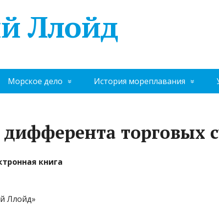
й Ллойд
Морское дело
История мореплавания
и дифферента торговых 
ктронная книга
ий Ллойд»