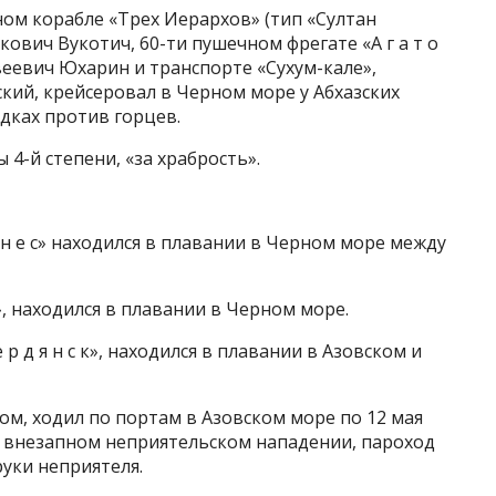
ном корабле «Трех Иерархов» (тип «Султан
кович Вукотич, 60-ти пушечном фрегате «А г а т о
твеевич Юхарин и транспорте «Сухум-кале»,
кий, крейсеровал в Черном море у Абхазских
адках против горцев.
 4-й степени, «за храбрость».
о н е с» находился в плавании в Черном море между
а», находился в плавании в Черном море.
 р д я н с к», находился в плавании в Азовском и
дом, ходил по портам в Азовском море по 12 мая
при внезапном неприятельском нападении, пароход
руки неприятеля.