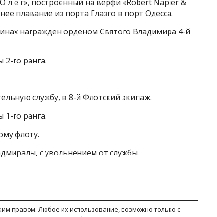
О л е г», построенный на верфи «Robert Napier &
нее плавание из порта Глазго в порт Одесса.
х чинах награжден орденом Святого Владимира 4-й
 2-го ранга.
ительную службу, в 8-й Флотский экипаж.
 1-го ранга.
ому флоту.
-адмиралы, с увольнением от службы.
им правом. Любое их использование, возможно только с