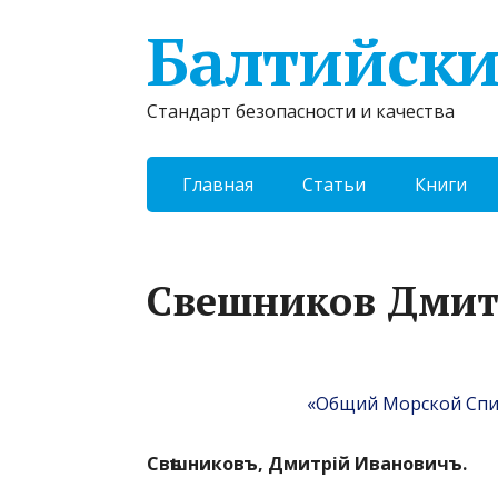
Балтийски
Стандарт безопасности и качества
Главная
Статьи
Книги
Свешников Дмит
«Общий Морской Спис
Свѣшниковъ, Дмитрій Ивановичъ.