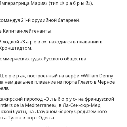
ператрица Мария» (тип «Х р а б р ы й»),
 командуя 21-й орудийной батареей.
 в Капитан-лейтенанты.
лодкой «З а р е в о», находился в плавании в
 Кронштадтом.
 коммерческих судах Русского общества
 е р е р а», построенный на верфи «William Denny
на нем дальнее плавание из порта Глазго в Черное
еля.
ажирский пароход «Э л ь б о р у с» на французской
antiers de la Mediterranee», в Ла-Сен-сюр-Мер,
ской бухты, на Лазурном берегу Средиземного
та Тулон в порт Одесса.