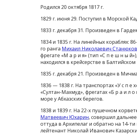
Родился 20 октября 1817 г.
1829 г. июня 29. Поступил в Морской К
1833 г. декабря 31. Произведен в Гар
1834 и 1835 г. На линейных кораблях: 
го ранга
Михаил Николаевич Станюко
фрегате «М а р и я» (тип «С п е ш н ы й»
находился в крейсерстве в Балтийско
1835 г. декабря 21. Произведен в Мич
1836 — 1838 г. На транспортах «У с п е 
«Султан-Махмуд», фрегатах «Б р а и л о 
море у Абхазских берегов.
1838 и 1839 г. На 22-х пушечном корвете
Матвеевич Юхарин
, совершил дальнее
оттуда в Архипелаг и обратно на 14-ти 
лейтенант Николай Иванович Казарск