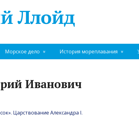
й Ллойд
Морское дело
История мореплавания
рий Иванович
ок». Царствование Александра I.