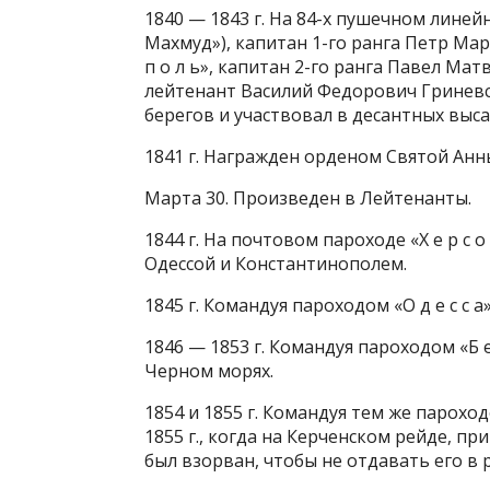
1840 — 1843 г. На 84-х пушечном линей
Махмуд»), капитан 1-го ранга Петр Мар
п о л ь», капитан 2-го ранга Павел Ма
лейтенант Василий Федорович Гриневс
берегов и участвовал в десантных выс
1841 г. Награжден орденом Святой Анны
Марта 30. Произведен в Лейтенанты.
1844 г. На почтовом пароходе «Х е р с 
Одессой и Константинополем.
1845 г. Командуя пароходом «О д е с с 
1846 — 1853 г. Командуя пароходом «Б е
Черном морях.
1854 и 1855 г. Командуя тем же парохо
1855 г., когда на Керченском рейде, 
был взорван, чтобы не отдавать его в 