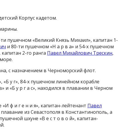
адетский Корпус кадетом.
демарины.
86-ти пушечном «Великий Князь Михаил», капитан 1-
вич
и 80-ти пушечном «Н а р в а» и 54-х пушечном
), капитан 2-го ранга
Павел Михайлович Трескин
,
м море.
мана, с назначением в Черноморский флот.
х», «Б у г», 84-х пушечном линейном корабле
в» и «Б у р г а с», находился в плавании в Черном
 «И ф и г е н и я», капитан-лейтенант
Павел
 плавание из Севастополя в Константинополь, а
пушечной шхуне «В е с т о в о й», капитан-
ий.