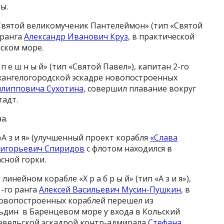
ы.
Святой великомученик Пантелеймон» (тип «Святой
 ранга
Александр Иванович Круз
, в практической
йском море.
 п е ш н ы й» (тип «Святой Павел»), капитан 2-го
рхангелогородской эскадре новопостроенных
илипповича Сухотина
, совершил плавание вокруг
тадт.
а.
А з и я» (улучшенный проект корабля
«Слава
ригорьевич Спиридов
с флотом находился в
сной горки.
инейном корабле «Х р а б р ы й» (тип «А з и я»),
1-го ранга
Алексей Васильевич Мусин-Пушкин
, в
новопостроенных кораблей перешел из
льдин в Баренцевом море у входа в Кольский
 Ревельской эскадрой контр-адмирала
Стефана