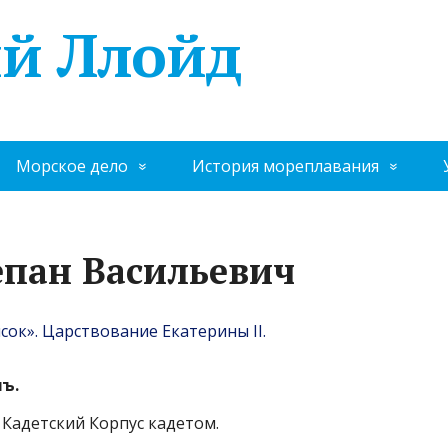
й Ллойд
Морское дело
История мореплавания
епан Васильевич
ок». Царствование Екатерины II.
ъ.
 Кадетский Корпус кадетом.