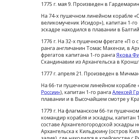
1775 г. мая 9. Произведен в Гардемарин
На 74-х пушечном линейном корабле «
великомученик Исидор»), капитан 1-го
эскадре находился в плавании в Балти
1776 г. На 32-х пушечном фрегате «П о с
ранга англичанин Томас Макензи, в А
фрегатов капитана 1-го ранга
Якова Ф
Скандинавии из Архангельска в Кронш
1777 г. апреля 21. Произведен в Мичман
Нa 66-ти пушечном линейном корабле «
России»
), капитан 1-го ранга
Алексей Г
плавании и в Высочайшем смотре у Кра
1779 г. На флагманском 66-ти пушечном л
командир корабля и эскадры, капитан 
составе Архангелогородской эскадры 
Архангельска к Кильдюину (остров Ки
залив), где находился в крейсерстве с