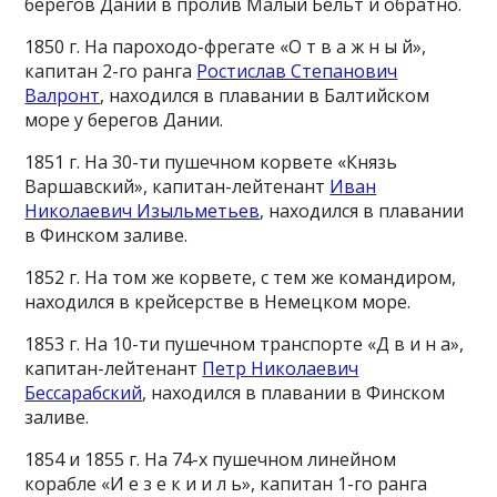
берегов Дании в пролив Малый Бельт и обратно.
1850 г. На пароходо-фрегате «О т в а ж н ы й»,
капитан 2-го ранга
Ростислав Степанович
Валронт
, находился в плавании в Балтийском
море у берегов Дании.
1851 г. На 30-ти пушечном корвете «Князь
Варшавский», капитан-лейтенант
Иван
Николаевич Изыльметьев
, находился в плавании
в Финском заливе.
1852 г. На том же корвете, с тем же командиром,
находился в крейсерстве в Немецком море.
1853 г. На 10-ти пушечном транспорте «Д в и н а»,
капитан-лейтенант
Петр Николаевич
Бессарабский
, находился в плавании в Финском
заливе.
1854 и 1855 г. На 74-х пушечном линейном
корабле «И е з е к и и л ь», капитан 1-го ранга