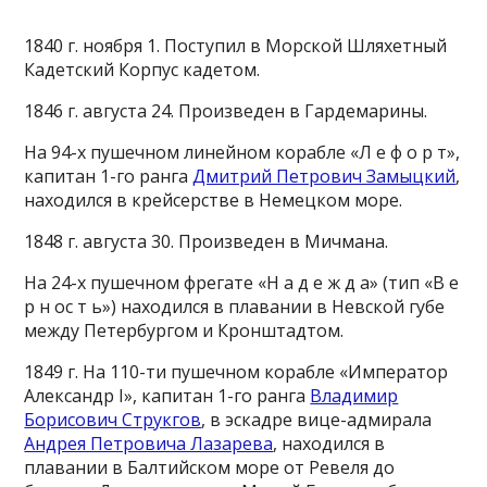
1840 г. ноября 1. Поступил в Морской Шляхетный
Кадетский Корпус кадетом.
1846 г. августа 24. Произведен в Гардемарины.
На 94-х пушечном линейном корабле «Л е ф о р т»,
капитан 1-го ранга
Дмитрий Петрович Замыцкий
,
находился в крейсерстве в Немецком море.
1848 г. августа 30. Произведен в Мичмана.
На 24-х пушечном фрегате «Н а д е ж д а» (тип «В е
р н ос т ь») находился в плавании в Невской губе
между Петербургом и Кронштадтом.
1849 г. На 110-ти пушечном корабле «Император
Александр I», капитан 1-го ранга
Владимир
Борисович Струкгов
, в эскадре вице-адмирала
Андрея Петровича Лазарева
, находился в
плавании в Балтийском море от Ревеля до