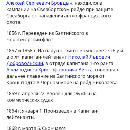
Алексей Сергеевич Бровцын
, находился в
кампании на Свеаборгском рейде при защите
Свеаборга от нападения англо-французского
флота.
1856 г. Переведен из Балтийского в
Черноморский флот.
1857 и 1858 г. На парусно-винтовом корвете «Б у й
в о л», капитан-лейтенант
Николай Львович
Добровольский
, в отряде капитана 1-го ранга
Анемподиста Христофоровича Винка
, совершил
дальнее плавание из Балтийского моря от
Кронштадта в Черном море на рейд Николаева.
1859 г. апреля 22. Уволен для службы на
коммерческих судах.
1864 г. января 1. Произведен в Капитан-
лейтенанты.
1868 г. марта 6. Скончался.