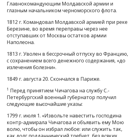
Главнокомандующим Молдавской армии и
глазным начальником черноморского флота.
1812 г. Командовал Молдавской армией при реке
Березине, во время переправы через нее
отступавших от Москвы остатков армии
Наполеона.
1813 г. Уволен в бессрочный отпуску во Францию,
с сохранением всего денежного содержания, «до
излечения болезни».
1849 г. августа 20. Скончался в Париже.
1
Перед принятием Чичагова на службу С.-
Петербургский военный губернатор получил
следующие высочайшие указы:
1799 г. июля 1. «Извольте навестить господина
контр-адмирала Чичагова и объявить ему Мою
волю, чтобы он избрал любое: или служить так,
как долг подданнический требует, без всяких