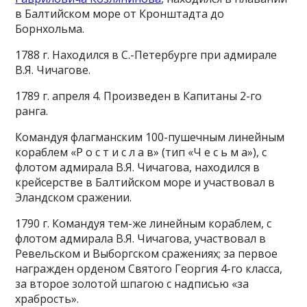
в Балтийском море от Кронштадта до
Борнхольма.
1788 г. Находился в С.-Петербурге при адмирале
В.Я. Чичагове.
1789 г. апреля 4. Произведен в Капитаны 2-го
ранга.
Командуя флагманским 100-пушечным линейным
кораблем «Р о с т и с л а в» (тип «Ч е с ь м а»), с
флотом адмирала В.Я. Чичагова, находился в
крейсерстве в Балтийском море и участвовал в
Эландском сражении.
1790 г. Командуя тем-же линейным кораблем, с
флотом адмирала В.Я. Чичагова, участвовал в
Ревельском и Выборгском сражениях; за первое
награжден орденом Святого Георгия 4-го класса,
за второе золотой шпагою с надписью «за
храбрость».