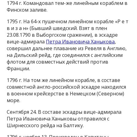
1794 г. Командовал тем-же линейным кораблем в
Финском заливе.
1795 г. На 64-х пушечном линейном корабле «Р е т
в и з а н» (Бывший шведский. Взят в плен
23.08.1790 в Выборгском сражении), в эскадре
вице-адмирала
Петра Ивановича Ханыкова
,
совершил дальнее плавание из Ревеля в Англию,
на Дильский рейд, где соединился с английским
флотом для совместных действий против
Франции.
1796 г. На том же линейном корабле, в составе
совместной англо-российской эскадре находился
в военном крейсерстве в Немецком (Северном)
море.
Сентября 24. В составе эскадры вице-адмирала
Петра Ивановича Ханыковы отправился с
Ширнесского рейда на Балтику.