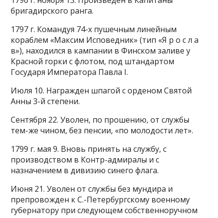
1796 г. ноября 13. Произведен в Капитаны
бригадирского ранга.
1797 г. Командуя 74-х пушечным линейным
кораблем «Максим Исповедник» (тип «Я р о с л а
в»), находился в кампании в Финском заливе у
Красной горки с флотом, под штандартом
Государя Императора Павла I.
Июля 10. Награжден шпагой с орденом Святой
Анны 3-й степени.
Сентября 22. Уволен, по прошению, от службы
тем-же чином, без пенсии, «по молодости лет».
1799 г. мая 9. Вновь принять на службу, с
производством в Контр-адмиралы и с
назначением в дивизию синего флага.
Июня 21. Уволен от службы без мундира и
препровожден к С.-Петербургскому военному
губернатору при следующем собственноручном