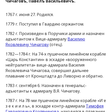
Чичаговъ, Павелъ Васильевичъ.
1767 г. июня 27. Родился.
1779 г. Поступил в Гвардию сержантом.
1782 г. Произведен в Поручики армии и назначен
адъютантом к Вице-адмиралу
Василию
Яковлевичу Чичагову
(отец).
1782—1784 г. На 74-х пушечном линейном корабле
«Царь Константин» в эскадре «вооруженного
нейтралитета» вице-адмирала Василия
Яковлевича Чичагова, совершил дальнее
плавание от Кронштадта до Ливорно и обратно.
1783 г. сентября 6. Назначен в генеральс-
адъютанты к адмиралу В.Я. Чичагову.
1787 г. На 78-ми пушечном линейном корабле «И е
з е к и и л ь», в эскадре контр-адмирала
Тимофея
Гавриловича Козлянинова
, находился в плавании