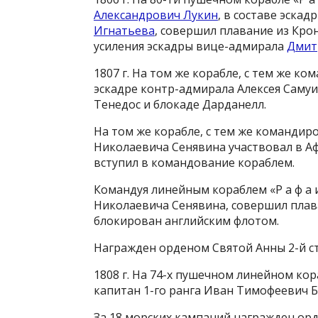
Александрович Лукин
, в составе эска
Игнатьева
, совершил плавание из Кро
усиления эскадры вице-адмирала
Дмит
1807 г. На том же корабле, с тем же к
эскадре контр-адмирала Алексея Самуи
Тенедос и блокаде Дарданелл.
На том же корабле, с тем же командир
Николаевича Сенявина участвовал в Аф
вступил в командование кораблем.
Командуя линейным кораблем «Р а ф а 
Николаевича Сенявина, совершил плава
блокирован английским флотом.
Награжден орденом Святой Анны 2-й с
1808 г. Нa 74-х пушечном линейном кор
капитан 1-го ранга Иван Тимофеевич Б
За 18 морских кампаний награжден орде