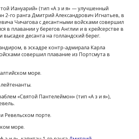
ятой Иануарий» (тип «А з и я» — улучшенный
ан 2-го ранга Дмитрий Александрович Игнатьев, в
евича Чичагова с десантными войсками совершил
ся в плавании у берегов Англии и в крейсерстве в
и высадке десанта на голландский берег.
омандиром, в эскадре контр-адмирала Карла
войсками совершил плавание из Портсмута в
Балтийском море.
н-лейтенанты.
блем «Святой Пантелеймон» (тип «А з и я»),
евель.
ри Ревельском порте.
ском море.
ф а и л», капитан 1-го ранга
Дмитрий