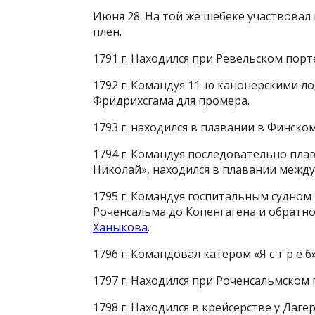
Июня 28. На той же шебеке участвовал
плен.
1791 г. Находился при Ревельском порт
1792 г. Командуя 11-ю канонерскими ло
Фридрихсгама для промера.
1793 г. находился в плавании в Финском
1794 г. Командуя последовательно плав
Николай», находился в плавании межд
1795 г. Командуя госпитальным судном «
Роченсальма до Копенгагена и обратно
Ханыкова
.
1796 г. Командовал катером «Я с т р е 
1797 г. Находился при Роченсальмском 
1798 г. Находился в крейсерстве у Даге