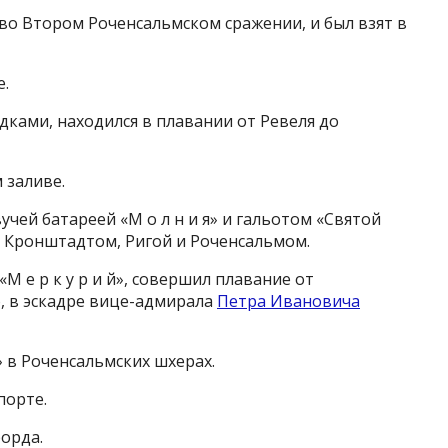
 во Втором Роченсальмском сражении, и был взят в
е.
дками, находился в плавании от Ревеля до
 заливе.
учей батареей «М о л н и я» и гальотом «Святой
у Кронштадтом, Ригой и Роченсальмом.
М е р к у р и й», совершил плавание от
, в эскадре вице-адмирала
Петра Ивановича
б» в Роченсальмских шхерах.
порте.
рорда.