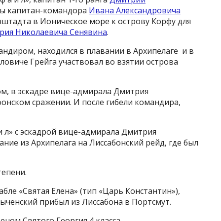
дры капитан-командора
Ивана Александровича
нштадта в Ионическое море к острову Корфу для
рия Николаевича Сенявина
.
омандиром, находился в плавании в Архипелаге и в
ловиче Грейга участвовал во взятии острова
ом, в эскадре вице-адмирала Дмитрия
онском сражении. И после гибели командира,
и л» с эскадрой вице-адмирала Дмитрия
ние из Архипелага на Лиссабонский рейд, где был
тепени.
абле «Святая Елена» (тип «Царь Константин»),
ыченский прибыл из Лиссабона в Портсмут.
ном Святого Георгия 4 класса.