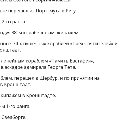
дне перешел из Портсмута в Ригу.
 2-го ранга.
андуя 38-м корабельным экипажем.
ипных 74-х пушечных кораблей «Трех Святителей» и
Кронштадт.
м линейным кораблем «Память Евстафия»,
 в эскадре адмирала Георга Тета.
аблем, перешел в Шербур, и по принятии на
 в Кронштадт.
 экипажем в Кронштадте.
ы 1-го ранга.
 Свеаборге.