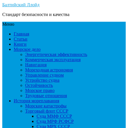
Балтийский Ллойд
Стандарт безопасности и качества
Меню
Главная
Статьи
Книги
Морское дело
Энергетическая эффективность
Коммерческая эксплуатация
Навигация
Мореходная астрономия
Управление судном
Устройство судна
Остойчивость
Морское право
Трудовые отношения
История мореплавания
Морские катастрофы
Торговый флот СССР
Суда ММФ СССР
Суда МРФ РСФСР
Суда МРХ СССР