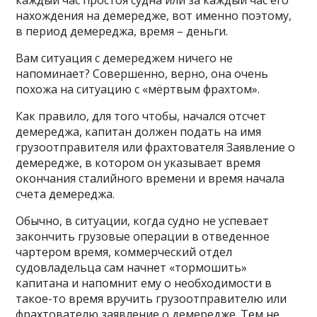
каждый час простоя судна или за каждый час его
нахождения на демередже, вот именно поэтому,
в период демереджа, время – деньги.
Вам ситуация с демереджем ничего не
напоминает? Совершенно, верно, она очень
похожа на ситуацию с «мёртвым фрахтом».
Как правило, для того чтобы, начался отсчет
демереджа, капитан должен подать на имя
грузоотправителя или фрахтователя Заявление о
демередже, в котором он указывает время
окончания сталийного времени и время начала
счета демереджа.
Обычно, в ситуации, когда судно не успевает
закончить грузовые операции в отведенное
чартером время, коммерческий отдел
судовладельца сам начнет «тормошить»
капитана и напомнит ему о необходимости в
такое-то время вручить грузоотправителю или
фрахтователю заявление о демередже. Тем не