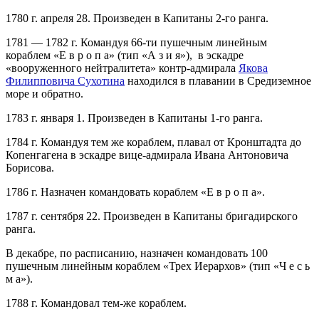
1780 г. апреля 28. Произведен в Капитаны 2-го ранга.
1781 — 1782 г. Командуя 66-ти пушечным линейным
кораблем «Е в р о п а» (тип «А з и я»), в эскадре
«вооруженного нейтралитета» контр-адмирала
Якова
Филипповича Сухотина
находился в плавании в Средиземное
море и обратно.
1783 г. января 1. Произведен в Капитаны 1-го ранга.
1784 г. Командуя тем же кораблем, плавал от Кронштадта до
Копенгагена в эскадре вице-адмирала Ивана Антоновича
Борисова.
1786 г. Назначен командовать кораблем «Е в р о п а».
1787 г. сентября 22. Произведен в Капитаны бригадирского
ранга.
В декабре, по расписанию, назначен командовать 100
пушечным линейным кораблем «Трех Иерархов» (тип «Ч е с ь
м а»).
1788 г. Командовал тем-же кораблем.