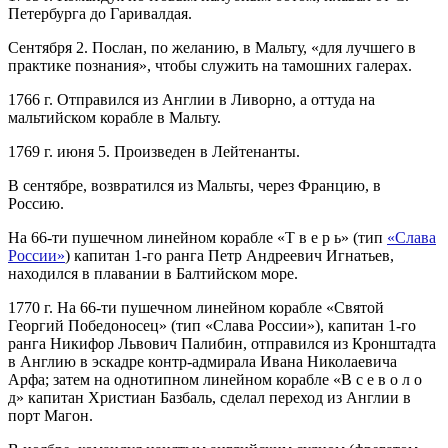
Петербурга до Гаривалдая.
Сентября 2. Послан, по желанию, в Мальту, «для лучшего в
практике познания», чтобы служить на тамошних галерах.
1766 г. Отправился из Англии в Ливорно, а оттуда на
мальтийском корабле в Мальту.
1769 г. июня 5. Произведен в Лейтенанты.
В сентябре, возвратился из Мальты, через Францию, в
Россию.
На 66-ти пушечном линейном корабле «Т в е р ь» (тип
«Слава
России»
) капитан 1-го ранга Петр Андреевич Игнатьев,
находился в плавании в Балтийском море.
1770 г. На 66-ти пушечном линейном корабле «Святой
Георгий Победоносец» (тип «Слава России»), капитан 1-го
ранга Никифор Львович Палибин, отправился из Кронштадта
в Англию в эскадре контр-адмирала Ивана Николаевича
Арфа; затем на однотипном линейном корабле «В с е в о л о
д» капитан Христиан Базбаль, сделал переход из Англии в
порт Магон.