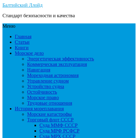
Балтийский Ллойд
Стандарт безопасности и качества
Меню
Главная
Статьи
Книги
Морское дело
Энергетическая эффективность
Коммерческая эксплуатация
Навигация
Мореходная астрономия
Управление судном
Устройство судна
Остойчивость
Морское право
Трудовые отношения
История мореплавания
Морские катастрофы
Торговый флот СССР
Суда ММФ СССР
Суда МРФ РСФСР
Суда МРХ СССР