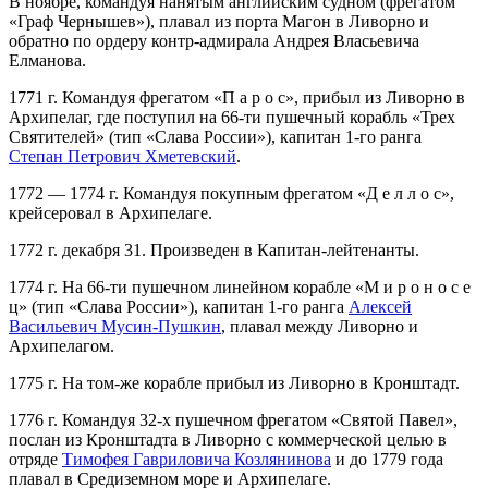
В ноябре, командуя нанятым английским судном (фрегатом
«Граф Чернышев»), плавал из порта Магон в Ливорно и
обратно по ордеру контр-адмирала Андрея Власьевича
Елманова.
1771 г. Командуя фрегатом «П а р о с», прибыл из Ливорно в
Архипелаг, где поступил на 66-ти пушечный корабль «Трех
Святителей» (тип «Слава России»), капитан 1-го ранга
Степан Петрович Хметевский
.
1772 — 1774 г. Командуя покупным фрегатом «Д е л л о с»,
крейсеровал в Архипелаге.
1772 г. декабря 31. Произведен в Капитан-лейтенанты.
1774 г. На 66-ти пушечном линейном корабле «М и р о н о с е
ц» (тип «Слава России»), капитан 1-го ранга
Алексей
Васильевич Мусин-Пушкин
, плавал между Ливорно и
Архипелагом.
1775 г. На том-же корабле прибыл из Ливорно в Кронштадт.
1776 г. Командуя 32-х пушечном фрегатом «Святой Павел»,
послан из Кронштадта в Ливорно с коммерческой целью в
отряде
Тимофея Гавриловича Козлянинова
и до 1779 года
плавал в Средиземном море и Архипелаге.