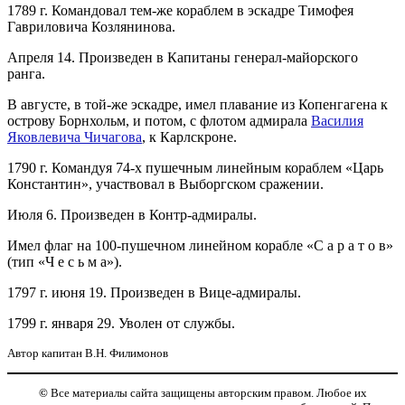
1789 г. Командовал тем-же кораблем в эскадре Тимофея
Гавриловича Козлянинова.
Апреля 14. Произведен в Капитаны генерал-майорского
ранга.
В августе, в той-же эскадре, имел плавание из Копенгагена к
острову Борнхольм, и потом, с флотом адмирала
Василия
Яковлевича Чичагова
, к Карлскроне.
1790 г. Командуя 74-х пушечным линейным кораблем «Царь
Константин», участвовал в Выборгском сражении.
Июля 6. Произведен в Контр-адмиралы.
Имел флаг на 100-пушечном линейном корабле «С а р а т о в»
(тип «Ч е с ь м а»).
1797 г. июня 19. Произведен в Вице-адмиралы.
1799 г. января 29. Уволен от службы.
Автор капитан В.Н. Филимонов
©
Все материалы сайта защищены авторским правом. Любое их