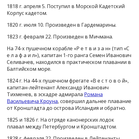
1818 г. апреля 5. Поступил в Морской Кадетский
Корпус кадетом.
1820 г. июля 10. Произведен в Гардемарины.
1823 г. февраля 22. Произведен в Мичмана.
На 74-х пушечном корабле «Р е т в и з а н» (тип «С
е л а ф а и л»), капитан 1-го ранга Семен Иванович
Селивачев, находился в практическом плавании в
Балтийском море.
1824 г. На 44-х пушечном фрегате «В е с т о в о й»,
капитан-лейтенант Александр Иванович
Тихменев, в эскадре адмирала
Романа
Васильевича Кроуна
, совершил дальнее плавание
от Кронштадта до острова Исландия и обратно.
1825 и 1826 г. На отряде канонерских лодок
плавал между Петербургом и Кронштадтом.
1828 г. февраля 22. Произведен в Лейтенанты.