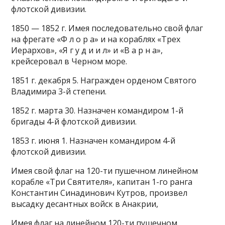
флотской дивизии.
1850 — 1852 г. Имея последовательно свой флаг
на фрегате «Ф л о р а» и на кораблях «Трех
Иерархов», «Я г у д и и л» и «В а р н а»,
крейсеровал в Черном море.
1851 г. декабря 5. Награжден орденом Святого
Владимира 3-й степени.
1852 г. марта 30. Назначен командиром 1-й
бригады 4-й флотской дивизии.
1853 г. июня 1. Назначен командиром 4-й
флотской дивизии.
Имея свой флаг на 120-ти пушечном линейном
корабле «Три Святителя», капитан 1-го ранга
Константин Синадинович Кутров, произвел
высадку десантных войск в Анакрии,
Имея флаг на линейном 120-ти пушечном