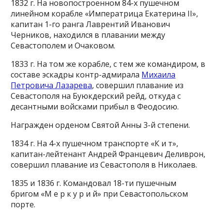
1832 г. На новопостроенном 84-х пушечном
линейном корабле «Императрица Екатерина II»,
капитан 1-го ранга Лаврентий Иванович
Черников, находился в плавании между
Севастополем и Очаковом.
1833 г. На том же корабле, с тем же командиром, в
составе эскадры контр-адмирала
Михаила
Петровича Лазарева
, совершил плавание из
Севастополя на Буюкдерский рейд, откуда с
десантными войсками прибыл в Феодосию.
Награжден орденом Святой Анны 3-й степени.
1834 г. На 4-х пушечном транспорте «К и т»,
капитан-лейтенант Андрей Францевич Деливрон,
совершил плавание из Севастополя в Николаев.
1835 и 1836 г. Командовал 18-ти пушечным
бригом «М е р к у р и й» при Севастопольском
порте.