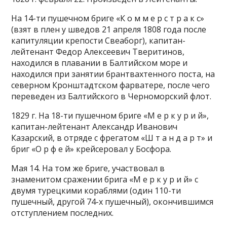
На 14-ти пушечном бриге «К о м м е р с т р а к с»
(взят в плен у шведов 21 апреля 1808 года после
капитуляции крепости Свеаборг), капитан-
лейтенант Федор Алексеевич Тверитинов,
находился в плавании в Балтийском море и
находился при занятии брантвахтенного поста, на
северном Кронштадтском фарватере, после чего
переведен из Балтийского в Черноморский флот.
1829 г. На 18-ти пушечном бриге «М е р к у р и й»,
капитан-лейтенант Александр Иванович
Казарский, в отряде с фрегатом «Ш т а н д а р т» и
бриг «О р ф е й» крейсеровал у Босфора.
Мая 14. На том же бриге, участвовал в
знаменитом сражении брига «М е р к у р и й» с
двумя турецкими кораблями (один 110-ти
пушечный, другой 74-х пушечный), окончившимся
отступлением последних.