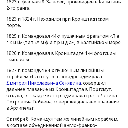
1823 г. февраля 8. За вояж, произведен в Капитаны
2-го ранга.
1823 и 1824 г. Находился при Кронштадтском
порте.
1825 г. Командовал 44-х пушечным фрегатом «Л е
г к и й» (тип «А м ф и т р и д а») в Балтийском море.
1826 г. Командовал в Кронштадте 1-м флотским
экипажем.
1827 г. Командуя 84-х пушечным линейным
кораблем «Г а н г у т», в эскадре адмирала
Дмитрия Николаевича Сенявина
, совершил
дальнее плавание из Кронштадта в Портсмут,
откуда, в эскадре контр-адмирала графа Логина
Петровича Гейдена, совершил дальнее плавание
в Архипелаг.
Октября 8. Командуя тем же линейным кораблем,
в составе объединенной англо-франко-