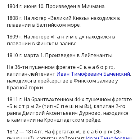
1804 г. июня 10. Произведен в Мичмана.
1808 г. На люгер «Великий Князь» находился в
плавании в Балтийском море.
1809 г. На люгере «Г а н и м е д» находился в
плавании в Финском заливе.
1810 г. марта 1. Произведен в Лейтенанты.
На 36-ти пушечном фрегате «С в е а б о р г»,
капитан-лейтенант
Иван Тимофеевич Быченский
,
находился в крейсерстве в Финском заливе у
Красной горки.
1811 г. На брантвахтенном 44-х пушечном фрегате
«Б ы с т р ы й» (тип «С п е ш н ы й»), капитан 2-го
ранга Дмитрий Аксентьевич Дурново, находился
в кампании на Кронштадтском рейде.
1812 — 1814 гг. На фрегатах «С в е а б о р г» (36-
пушечный), капитан-лейтенант
Иван Тимофеевич