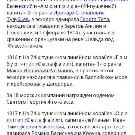
Быченский
и «А м ф и т р и д а» (44-пушечный)
капитан 2-го ранга
Иринарх Степанович
Тулубьев
, в эскадре адмирала
Георга Тета
,
находился в плавании у берегов Англии и
Голландии, и 17 февраля 1814 г. участвовал в
сражении с французами на реке Шельда под
Флессингеном.
1816 г. На 74-х пушечном линейном корабле «Г а м
б у р г» (тип «С е л а ф а и л»), капитан 1-го ранга
Макар Иванович Ратманов
, в практической
эскадре находился в плавании в Балтийском море
и крейсеровал у Дагерорда.
За 18 морских кампаний награжден орденом
Святого Георгия 4-го класса.
1817 г. На 74-х пушечном линейном корабле «О р е
л» (тип «С е л а ф а и л»), капитан-лейтенант
Иван
Тимофеевич Быченский
, в составе эскадры вице-
адмирала
Романа Васильевича Кроуна
, совершил