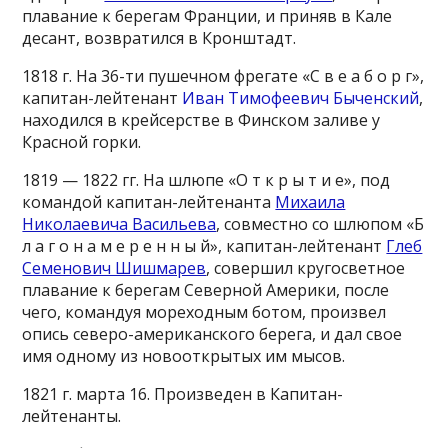
плавание к берегам Франции, и приняв в Кале
десант, возвратился в Кронштадт.
1818 г. На 36-ти пушечном фрегате «С в е а б о р г»,
капитан-лейтенант
Иван Тимофеевич Быченский
,
находился в крейсерстве в Финском заливе у
Красной горки.
1819 — 1822 гг. На шлюпе «О т к р ы т и е», под
командой капитан-лейтенанта
Михаила
Николаевича Васильева
, совместно со шлюпом «Б
л а г о н а м е р е н н ы й», капитан-лейтенант
Глеб
Семенович Шишмарев
, совершил кругосветное
плавание к берегам Северной Америки, после
чего, командуя мореходным ботом, произвел
опись северо-американского берега, и дал свое
имя одному из новооткрытых им мысов.
1821 г. марта 16. Произведен в Капитан-
лейтенанты.