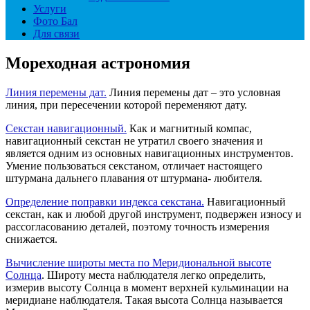
Услуги
Фото Бал
Для связи
Мореходная астрономия
Линия перемены дат.
Линия перемены дат – это условная
линия, при пересечении которой переменяют дату.
Секстан навигационный.
Как и магнитный компас,
навигационный секстан не утратил своего значения и
является одним из основных навигационных инструментов.
Умение пользоваться секстаном, отличает настоящего
штурмана дальнего плавания от штурмана- любителя.
Определение поправки индекса секстана.
Навигационный
секстан, как и любой другой инструмент, подвержен износу и
рассогласованию деталей, поэтому точность измерения
снижается.
Вычисление широты места по Меридиональной высоте
Cолнца
. Широту места наблюдателя легко определить,
измерив высоту Cолнца в момент верхней кульминации на
меридиане наблюдателя. Такая высота Cолнца называется