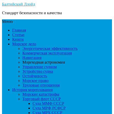
Балтийский Ллойд
Стандарт безопасности и качества
Меню
Главная
Статьи
Книги
Морское дело
Энергетическая эффективность
Коммерческая эксплуатация
Навигация
Мореходная астрономия
Управление судном
Устройство судна
Остойчивость
Морское право
Трудовые отношения
История мореплавания
Морские катастрофы
Торговый флот СССР
Суда ММФ СССР
Суда МРФ РСФСР
Суда МРХ СССР